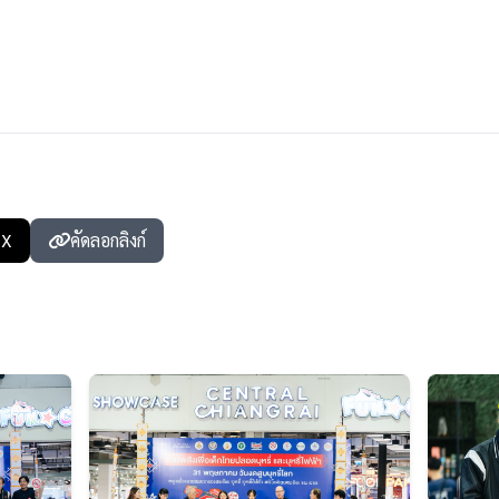
X
คัดลอกลิงก์