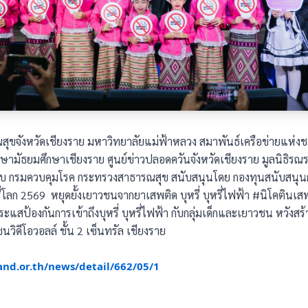
สุขจังหวัดเชียงราย มหาวิทยาลัยแม่ฟ้าหลวง สมาพันธ์เครือข่ายแห่งชา
กษามัธยมศึกษาเชียงราย ศูนย์ข่าวปลอดควันจังหวัดเชียงราย มูลนิธิรณรง
บ กรมควบคุมโรค กระทรวงสาธารณสุข สนับสนุนโดย กองทุนสนับสนุนกา
รี่โลก 2569 หยุดยั้งเยาวชนจากยาเสพติด บุหรี่ บุหรี่ไฟฟ้า #นิโคติ
แสป้องกันการเข้าถึงบุหรี่ บุหรี่ไฟฟ้า กับกลุ่มเด็กและเยาวชน หวังสร้า
นวิดีโอวอลล์ ชั้น 2 เซ็นทรัล เชียงราย
and.or.th/news/detail/662/05/1