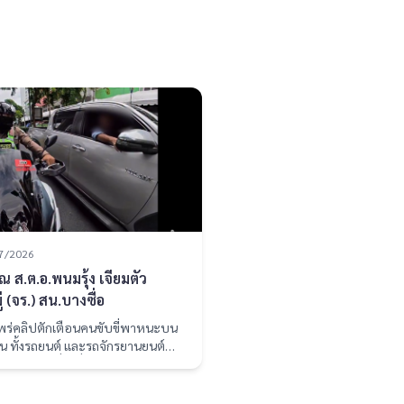
7/2026
 ส.ต.อ.พนมรุ้ง เจียมตัว
่ (จร.) สน.บางซื่อ
แพร่คลิปตักเตือนคนขับขี่พาหนะบน
น ทั้งรถยนต์ และรถจักรยานยนต์
ับการสูบบุหรี่ในที่สาธารณะ ยอดวิว
มากกว่า 4.6 ล้านวิว ขอถอดคำพูดจาก
ีโอดังนี้ "พี่ทิ้งก่อนได้ไหมบุหรี่บนถนน