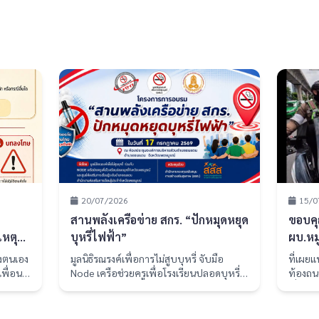
20/07/2026
15/0
สานพลังเครือข่าย สกร. “ปักหมุดหยุด
ขอบคุณ
เหตุ
บุหรี่ไฟฟ้า”
ผบ.หมู
ฎหมาย
องตนเอง
มูลนิธิรณรงค์เพื่อการไม่สูบบุหรี่ จับมือ
ที่เผย
พื่อน
Node เครือช่วยครูเพื่อโรงเรียนปลอดบุหรี่
ท้องถน
ู้สูบได้
จังหวัดเพชรบูรณ์ จัดอบรม สานพลังเครือ
เกี่ยวก
สูบตรง
ข่าย สกร. “ปักหมุดหยุดบุหรี่ไฟฟ้า” มุ่งสร้าง
รวมกัน
ไปซื้อ
พื้นที่ปลอดภัยในสถานศึกษาอย่างยั่งยืน
คลิปวิด