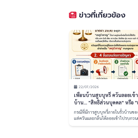
ข่าวที่เกี่ยวข้อง
22/07/2026
เพื่อนบ้านสูบบุหรี่ ควันลอยเข้า
บ้าน... "สิทธิส่วนบุคคล" หรือ "
รำคาญ" จัดการอย่างไรตามก
กรณีที่มีการสูบบุหรี่ภายในรั้วบ้านข
แต่ควันและกลิ่นได้ลอยเข้าไปรบกวนเ
บ้านข้างเคียงจนเกิดอาการแพ้ ซึ่งฝ่ายผ
อ้างสิทธิว่า "นี่คือบ้านของตนเอง จะ
ไหนก็ได้" พร้อมทั้งบอกให้เพื่อนบ้าน