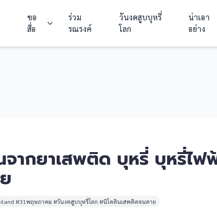
ขอ
ร่วม
วันงดสูบบุหรี่
น่าเอา
สื่อ
รณรงค์
โลก
อย่าง
จากยาเสพติด บุหรี่ บุหรี่ไฟฟ
าย
land #31พฤษภาคม #วันงดสูบบุหรี่โลก #นิโคตินเสพติดจนตาย