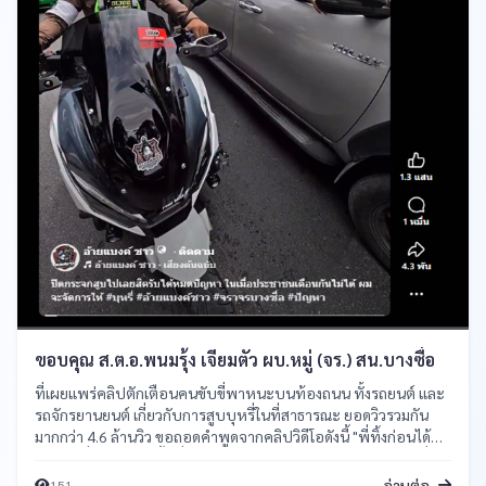
ขอบคุณ ส.ต.อ.พนมรุ้ง เจียมตัว ผบ.หมู่ (จร.) สน.บางซื่อ
ที่เผยแพร่คลิปตักเตือนคนขับขี่พาหนะบนท้องถนน ทั้งรถยนต์ และ
รถจักรยานยนต์ เกี่ยวกับการสูบบุหรี่ในที่สาธารณะ ยอดวิวรวมกัน
มากกว่า 4.6 ล้านวิว ขอถอดคำพูดจากคลิปวิดีโอดังนี้ "พี่ทิ้งก่อนได้
ไหมบุหรี่บนถนน ไม่งั้นพี่ก็ปิดกระจกสูบไปเลย สูบไม่มีใครว่าแต่พี่มา
สูบบนท้องถนนแบบนี้มันไม่ใช่ ประชาชนเตือนกันไม่ได้ ผมจะมา
อ่านต่อ
151