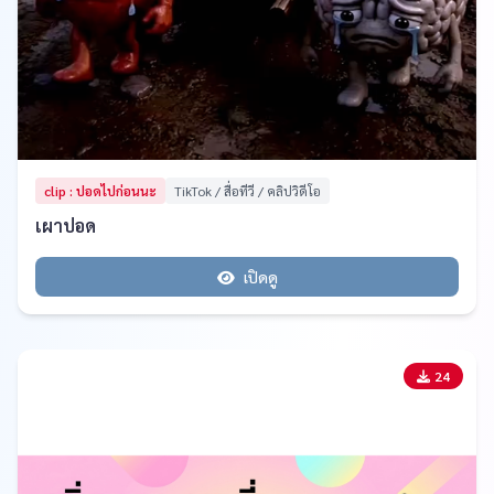
clip : ปอดไปก่อนนะ
TikTok / สื่อทีวี / คลิปวิดีโอ
เผาปอด
เปิดดู
24