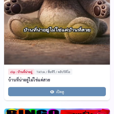
clip : บ้านที่น่าอยู่
TikTok / สื่อทีวี / คลิปวิดีโอ
บ้านที่น่าอยู่ไม่ใช่แค่สวย
เปิดดู