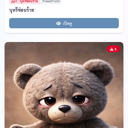
ppt : บุหรี่ซ่อนร้าย
PowerPoint
บุหรี่ซ่อนร้าย
เปิดดู
8