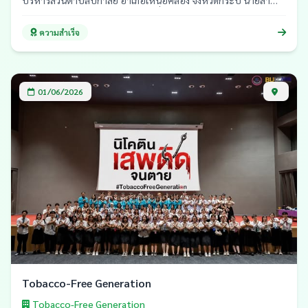
โรจน์ ไชยมาตร ท้องถิ่นจังหวัดกระบี่ เป็นประธานเปิดกิจกรรมวันงด
สูบบุหรี่โลก ประจำปี 2569 โดยมีคณะผู้บริหารท้องถิ่น สมาชิกสภาฯ
ความสำเร็จ
กรรมการมูลนิธิรณรงค์เพื่อการไม่สูบบุหรี่ บุคลากรองค์การบริหาร
ส่วนตำบลปกาสัย กลุ่มสตรีตำบลปกาสัย อาสาสมัครสาธารณสุข
ประจำหมู่บ้าน (อสม.) เด็ก เยาวชน และประชาชนทั่วไป เข้าร่วมกว่า
260 คน
01/06/2026
Tobacco-Free Generation
Tobacco-Free Generation