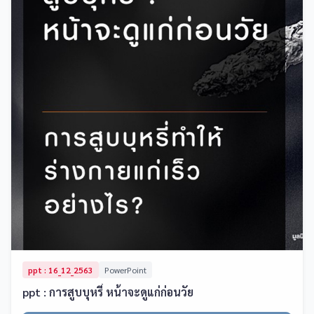
ppt : 16_12_2563
PowerPoint
ppt : การสูบบุหรี่ หน้าจะดูแก่ก่อนวัย