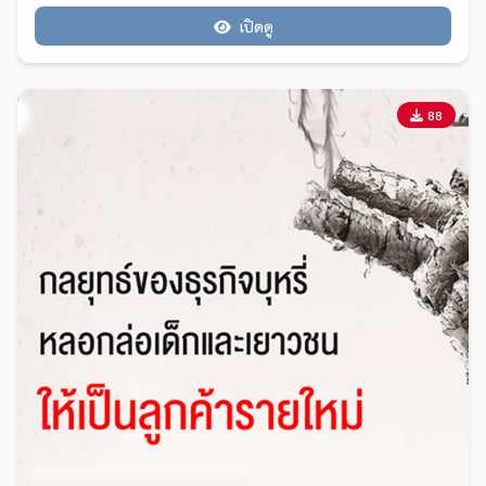
เปิดดู
88