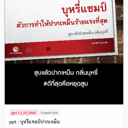
ppt 12_10_2563
PowerPoint
ppt : บุหรี่แชมป์ปากเหม็น