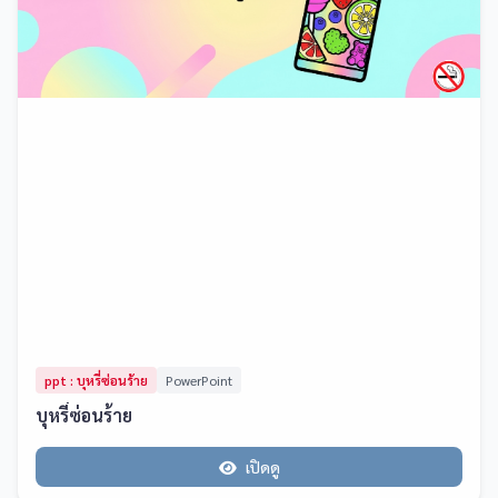
ppt : บุหรี่ซ่อนร้าย
PowerPoint
บุหรี่ซ่อนร้าย
เปิดดู