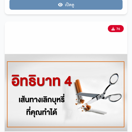
เปิดดู
76