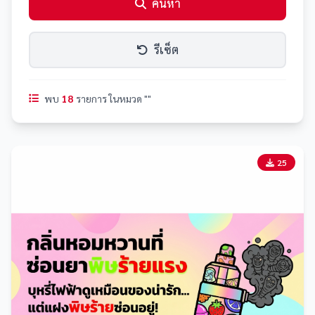
ค้นหา
รีเซ็ต
พบ
18
รายการ ในหมวด ""
25