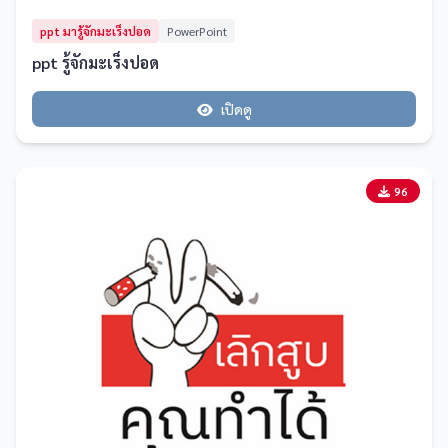
ppt มารู้จักมะเร็งปอด
PowerPoint
ppt รู้จักมะเร็งปอด
เปิดดู
96