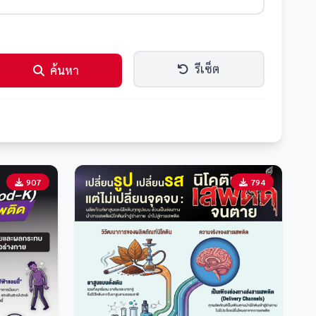
รีเซ็ต
ค้นหา
907
794