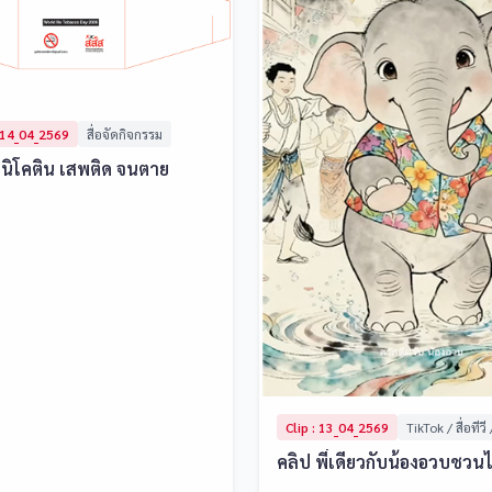
 14_04_2569
สื่อจัดกิจกรรม
ะ : นิโคติน เสพติด จนตาย
Clip : 13_04_2569
TikTok / สื่อทีวี
คลิป พี่เดียวกับน้องอวบชวน